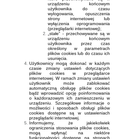
urządzeniu końcowym
użytkownika do czasu
wylogowania, opuszczenia
strony internetowej lub
wyłączenia oprogramowania
(przeglądarki internetowej);
„stałe” - przechowywane są w
urządzeniu końcowym
użytkownika przez czas
określony w parametrach
plików cookies lub do czasu ich
usunięcia.
Użytkownicy mogą dokonać w każdym
czasie zmiany ustawień dotyczących
plików cookies w przeglądarce
internetowej. W ramach zmiany ustawień
użytkownik może zablokować
automatyczną obsługę plików cookies
bądź wprowadzić opcję poinformowania
o każdorazowym ich zamieszczeniu w
urządzeniu. Szczegółowe informacje o
możliwości i sposobach obsługi plików
cookies dostępne są w ustawieniach
przeglądarki internetowej.
Informujemy, że jakiekolwiek
ograniczenia stosowania plików cookies,
mogą wpłynąć na niektóre
funkcjonalności dostępne na stronach