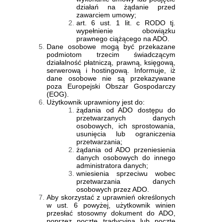
działań na żądanie przed
zawarciem umowy;
art. 6 ust. 1 lit. c RODO tj.
wypełnienie obowiązku
prawnego ciążącego na ADO.
Dane osobowe mogą być przekazane
podmiotom trzecim świadczącym
działalność płatniczą, prawną, księgową,
serwerową i hostingową. Informuje, iż
dane osobowe nie są przekazywane
poza Europejski Obszar Gospodarczy
(EOG).
Użytkownik uprawniony jest do:
żądania od ADO dostępu do
przetwarzanych danych
osobowych, ich sprostowania,
usunięcia lub ograniczenia
przetwarzania;
żądania od ADO przeniesienia
danych osobowych do innego
administratora danych;
wniesienia sprzeciwu wobec
przetwarzania danych
osobowych przez ADO.
Aby skorzystać z uprawnień określonych
w ust. 6 powyżej, użytkownik winien
przesłać stosowny dokument do ADO,
poprzez pocztę tradycyjną lub pocztę