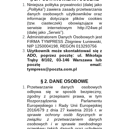
Niniejsza polityka prywatności (dalej jako
„
Polityka
”) zawiera zasady przetwarzania
danych osobowych użytkowników oraz
informacje dotyczące plików cookies
(tzw. ciasteczek) obowiązujące w
serwisie internetowym http://24we.pl
(dalej jako „
Serwis
”).
Administratorem Danych Osobowych jest
FIRMA TYMPRESS Zbigniew Łuniewski,
NIP 1250004198, REGON 013293756
Użytkownik może skontaktować się z
ADO, poprzez pocztę: ul. Mikołaja
Trąby 8/102, 03-146 Warszawa lub
pocztę email:
tympress@poczta.com.pl
§ 2. DANE OSOBOWE
Przetwarzanie danych osobowych
odbywa się w sposób bezpieczny,
zgodny z przepisami prawa, w tym
Rozporządzenia Parlamentu
Europejskiego i Rady Unii Europejskiej
2016/679 z dnia 27 kwietnia 2016 r.
w
sprawie ochrony osób fizycznych w
związku z przetwarzaniem danych
osobowych i w sprawie swobodnego
przepływu takich danych oraz uchylenia