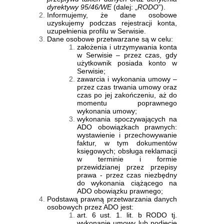
dyrektywy 95/46/WE
(dalej:
„
RODO
”).
Informujemy, że dane osobowe
uzyskujemy podczas rejestracji konta,
uzupełnienia profilu w Serwisie.
Dane osobowe przetwarzane są w celu:
założenia i utrzymywania konta
w Serwisie – przez czas, gdy
użytkownik posiada konto w
Serwisie;
zawarcia i wykonania umowy –
przez czas trwania umowy oraz
czas po jej zakończeniu, aż do
momentu poprawnego
wykonania umowy;
wykonania spoczywających na
ADO obowiązkach prawnych:
wystawienie i przechowywanie
faktur, w tym dokumentów
księgowych; obsługa reklamacji
w terminie i formie
przewidzianej przez przepisy
prawa - przez czas niezbędny
do wykonania ciążącego na
ADO obowiązku prawnego;
Podstawą prawną przetwarzania danych
osobowych przez ADO jest:
art. 6 ust. 1. lit. b RODO tj.
wykonanie umowy lub podjęcie